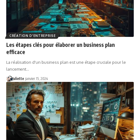
CRÉATION D'ENTREPRISE
Les étapes clés pour élaborer un business plan
efficace
La réalisation d'un business plan est une étape cruciale pour le
lancement
…
Juliette
janvier 15, 2024