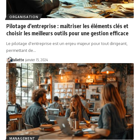
ORGANISATION
Pilotage d’entreprise : maîtriser les éléments clés et
choisir les meilleurs outils pour une gestion efficace
Le pilotage d'entreprise est un enjeu majeur pour tout dirigeant,
permettant de
…
Juliette
janvier 15, 2024
MANAGEMENT